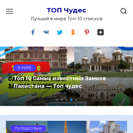
Перейти
ТОП Чудес
к
содержанию
Лучший в мире Топ-10 списков
ПУТЕШЕСТВИЯ
Топ 10 самых красивых кратерных
озер в мире
ПУТЕШЕСТВИЯ