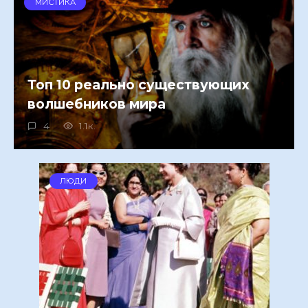
МИСТИКА
Топ 10 реально существующих
волшебников мира
4
1.1к.
ЛЮДИ