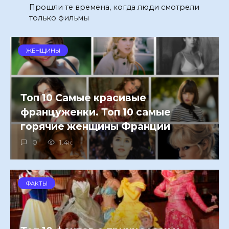
Прошли те времена, когда люди смотрели
только фильмы
ЖЕНЩИНЫ
Топ 10 Самые красивые
француженки. Топ 10 самые
горячие женщины Франции
0
1.4к.
ФАКТЫ