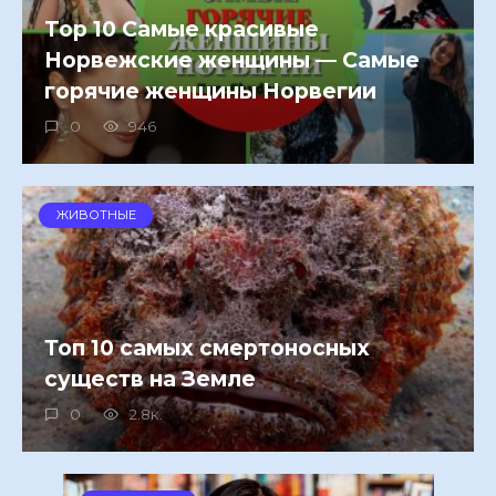
Top 10 Самые красивые
Норвежские женщины — Самые
горячие женщины Норвегии
0
946
ЖИВОТНЫЕ
Топ 10 самых смертоносных
существ на Земле
0
2.8к.