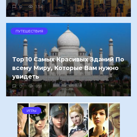
0
1.5к.
ПУТЕШЕСТВИЯ
Top 10 Самых Красивых Зданий По
всему Миру, Которые Вам нужно
увидеть
0
891
ИГРЫ